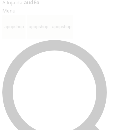
A loja da
audEo
Menu