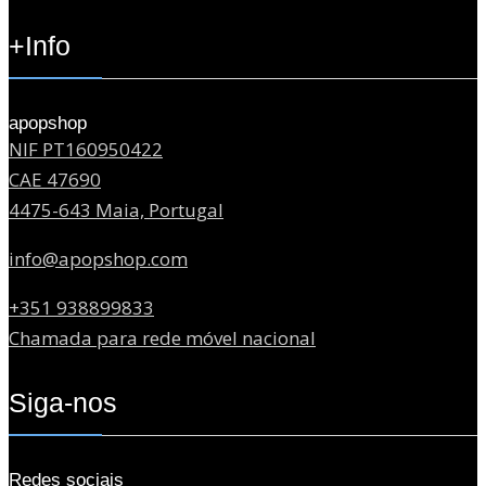
+Info
apopshop
NIF PT160950422
CAE 47690
4475-643 Maia, Portugal
info@apopshop.com
+351 938899833
Chamada para rede móvel nacional
Siga-nos
Redes sociais