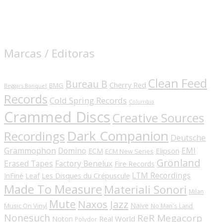
Marcas / Editoras
Clean Feed
Bureau B
Cherry Red
BMG
Beggars Banquet
Records
Cold Spring Records
Columbia
Crammed Discs
Creative Sources
Dark Companion
Recordings
Deutsche
Grammophon
Domino
EMI
Elipson
ECM
ECM New Series
Grönland
Erased Tapes
Factory Benelux
Fire Records
LTM Recordings
InFiné
Les Disques du Crépuscule
Leaf
Made To Measure
Materiali Sonori
Milan
Mute
Naxos Jazz
Naïve
Music On Vinyl
No Man's Land
Nonesuch
ReR Megacorp
Real World
Noton
Polydor