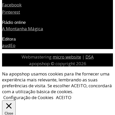
Facebook
Pinterest
Rádio online
A Montanha Mágica
Editora
audEo
Webmastering
micro website
|
DSA
apopshop © copyright 2026
Na apopshop usamos cookies para lhe fornecer uma
experiência mais relevante, lembrando as suas
preferências de visita. Se escolher ACEITO, concordará
com a utilização básica de cookies.
Configuração de Cookies
ACEITO
Close