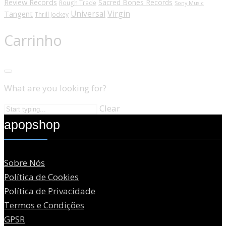
Review Records
Sacred Bones Records
Rough Trade
Sony Music
Universal
Virgin
Tangent
Thrill Jockey
Carrinho
What are you looking for?
Clear
apopshop
Sobre Nós
Política de Cookies
Política de Privacidade
Termos e Condições
GPSR