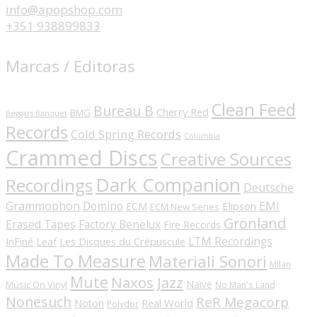
info@apopshop.com
+351 938899833
Marcas / Editoras
Clean Feed
Bureau B
Cherry Red
BMG
Beggars Banquet
Records
Cold Spring Records
Columbia
Crammed Discs
Creative Sources
Dark Companion
Recordings
Deutsche
Grammophon
Domino
EMI
Elipson
ECM
ECM New Series
Grönland
Erased Tapes
Factory Benelux
Fire Records
LTM Recordings
InFiné
Les Disques du Crépuscule
Leaf
Made To Measure
Materiali Sonori
Milan
Mute
Naxos Jazz
Naïve
Music On Vinyl
No Man's Land
Nonesuch
ReR Megacorp
Real World
Noton
Polydor