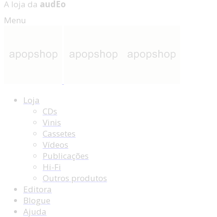
A loja da
audEo
Menu
Loja
CDs
Vinis
Cassetes
Vídeos
Publicações
Hi-Fi
Outros produtos
Editora
Blogue
Ajuda