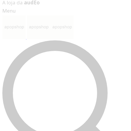
A loja da
audEo
Menu