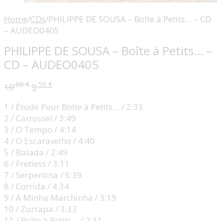
Home
/
CDs
/
PHILIPPE DE SOUSA – Boîte à Petits… – CD
– AUDEO0405
PHILIPPE DE SOUSA – Boîte à Petits… –
CD – AUDEO0405
,00
€
,50
€
10
9
1 / Étude Pour Boîte à Petits… / 2:33
2 / Carrossel / 3:49
3 / O Tempo / 4:14
4 / O Escaravelho / 4:40
5 / Balada / 2:49
6 / Fretless / 3:11
7 / Serpentina / 5:39
8 / Corrida / 4:34
9 / A Minha Marchinha / 3:19
10 / Zurrapa / 3:33
11 / Boîte à Petits… / 2:31