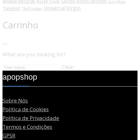
Review Records
Sacred Bones Records
Rough Trade
Sony Music
Universal
Virgin
Tangent
Thrill Jockey
Carrinho
What are you looking for?
Clear
apopshop
Sobre Nós
Política de Cookies
Política de Privacidade
Termos e Condições
GPSR