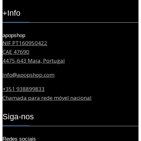
+Info
apopshop
NIF PT160950422
CAE 47690
4475-643 Maia, Portugal
info@apopshop.com
+351 938899833
Chamada para rede móvel nacional
Siga-nos
Redes sociais