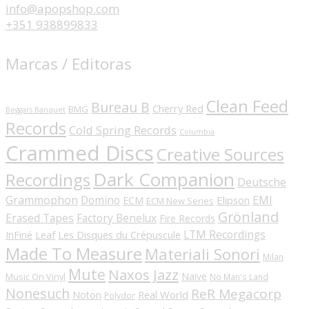
info@apopshop.com
+351 938899833
Marcas / Editoras
Clean Feed
Bureau B
Cherry Red
BMG
Beggars Banquet
Records
Cold Spring Records
Columbia
Crammed Discs
Creative Sources
Dark Companion
Recordings
Deutsche
Grammophon
Domino
EMI
Elipson
ECM
ECM New Series
Grönland
Erased Tapes
Factory Benelux
Fire Records
LTM Recordings
InFiné
Les Disques du Crépuscule
Leaf
Made To Measure
Materiali Sonori
Milan
Mute
Naxos Jazz
Naïve
Music On Vinyl
No Man's Land
Nonesuch
ReR Megacorp
Real World
Noton
Polydor