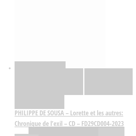
Quick View
Adicionar
Adicionar
Adicionar à lista
de desejos
Comparar
PHILIPPE DE SOUSA – Lorette et les autres:
Chronique de l’exil – CD – FD29CD004-2023