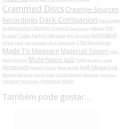
Crammed Discs
Creative Sources
Dark Companion
Recordings
Deutsche
Grammophon
Domino
EMI
Elipson
ECM
ECM New Series
Grönland
Erased Tapes
Factory Benelux
Fire Records
LTM Recordings
InFiné
Les Disques du Crépuscule
Leaf
Made To Measure
Materiali Sonori
Milan
Mute
Naxos Jazz
Naïve
Music On Vinyl
No Man's Land
Nonesuch
ReR Megacorp
Real World
Noton
Polydor
Review Records
Sacred Bones Records
Rough Trade
Sony Music
Universal
Virgin
Tangent
Thrill Jockey
Também pode gostar…