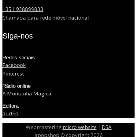
+351 938899833
Chamada para rede móvel nacional
Siga-nos
Redes sociais
Facebook
Pinterest
Rádio online
A Montanha Mágica
Editora
audEo
Webmastering
micro website
|
DSA
apopshop © copyright 2026