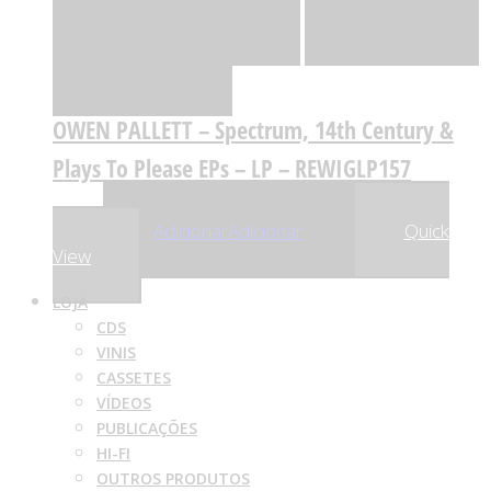
Adicionar
Adicionar
Adicionar à lista
de desejos
Comparar
OWEN PALLETT – Spectrum, 14th Century &
Plays To Please EPs – LP – REWIGLP157
,92
€
30
Adicionar
Adicionar
Quick
View
LOJA
CDS
VINIS
CASSETES
VÍDEOS
PUBLICAÇÕES
HI-FI
OUTROS PRODUTOS