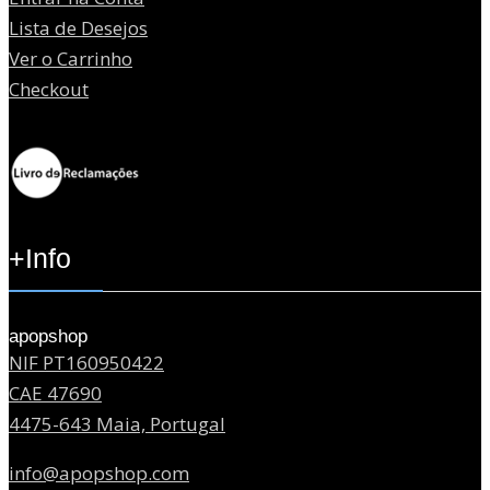
Lista de Desejos
Ver o Carrinho
Checkout
+Info
apopshop
NIF PT160950422
CAE 47690
4475-643 Maia, Portugal
info@apopshop.com