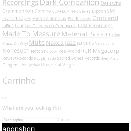
Dark Companion
Recordings
Deutsche
Grammophon
Domino
EMI
Elipson
ECM
ECM New Series
Grönland
Erased Tapes
Factory Benelux
Fire Records
LTM Recordings
InFiné
Les Disques du Crépuscule
Leaf
Made To Measure
Materiali Sonori
Milan
Mute
Naxos Jazz
Naïve
Music On Vinyl
No Man's Land
Nonesuch
ReR Megacorp
Real World
Noton
Polydor
Review Records
Sacred Bones Records
Rough Trade
Sony Music
Universal
Virgin
Tangent
Thrill Jockey
Carrinho
What are you looking for?
Clear
apopshop