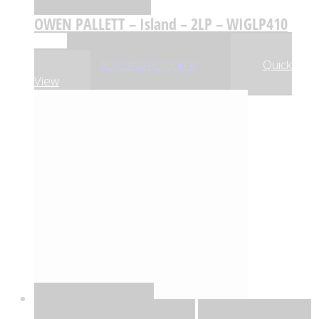
OWEN PALLETT – Island – 2LP – WIGLP410
,03
€
33
Adicionar
Adicionar
Quick
View
Quick View