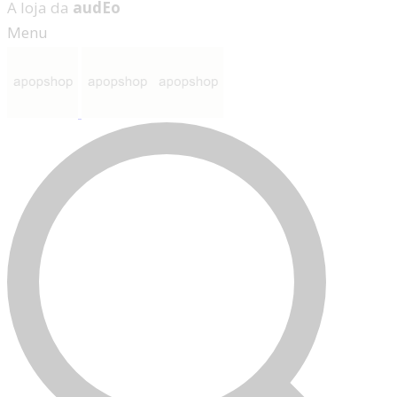
A loja da
audEo
Menu