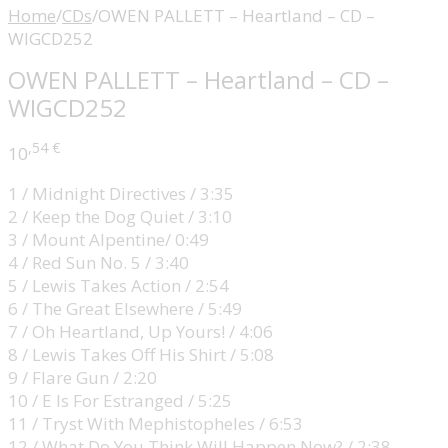
Home
/
CDs
/
OWEN PALLETT – Heartland – CD –
WIGCD252
OWEN PALLETT – Heartland – CD –
WIGCD252
,54
€
10
1 / Midnight Directives / 3:35
2 / Keep the Dog Quiet / 3:10
3 / Mount Alpentine/ 0:49
4 / Red Sun No. 5 / 3:40
5 / Lewis Takes Action / 2:54
6 / The Great Elsewhere / 5:49
7 / Oh Heartland, Up Yours! / 4:06
8 / Lewis Takes Off His Shirt / 5:08
9 / Flare Gun / 2:20
10 / E Is For Estranged / 5:25
11 / Tryst With Mephistopheles / 6:53
12 / What Do You Think Will Happen Now? / 2:38