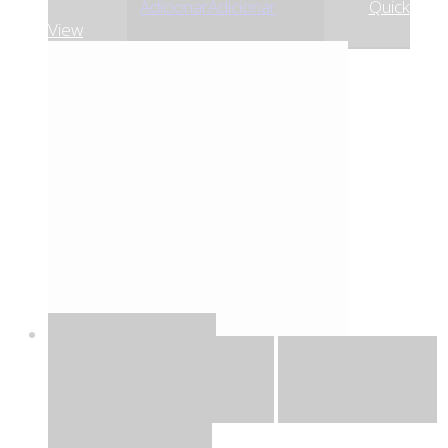
,92
€
30
Adicionar
Adicionar
Quick
View
Quick View
Adicionar
Adicionar
Adicionar à lista
de desejos
Comparar