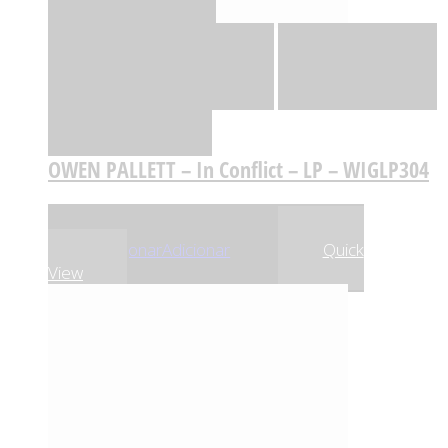
Quick View
Adicionar
Adicionar
Adicionar à lista
de desejos
Comparar
OWEN PALLETT – In Conflict – LP – WIGLP304
,44
€
,72
€
34
32
Adicionar
Adicionar
Quick
View