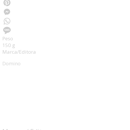
Facebook
Pinterest
Messenger
WhatsApp
Peso
Message
150 g
Marca/Editora
Domino