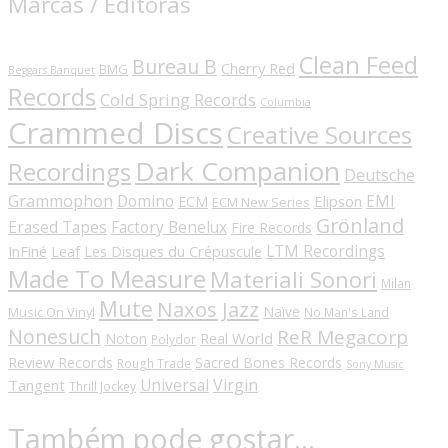
Marcas / Editoras
Clean Feed
Bureau B
Cherry Red
BMG
Beggars Banquet
Records
Cold Spring Records
Columbia
Crammed Discs
Creative Sources
Dark Companion
Recordings
Deutsche
Grammophon
Domino
EMI
Elipson
ECM
ECM New Series
Grönland
Erased Tapes
Factory Benelux
Fire Records
LTM Recordings
InFiné
Les Disques du Crépuscule
Leaf
Made To Measure
Materiali Sonori
Milan
Mute
Naxos Jazz
Naïve
Music On Vinyl
No Man's Land
Nonesuch
ReR Megacorp
Real World
Noton
Polydor
Review Records
Sacred Bones Records
Rough Trade
Sony Music
Universal
Virgin
Tangent
Thrill Jockey
Também pode gostar…