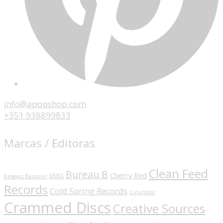
info@apopshop.com
+351 938899833
Marcas / Editoras
Clean Feed
Bureau B
Cherry Red
BMG
Beggars Banquet
Records
Cold Spring Records
Columbia
Crammed Discs
Creative Sources