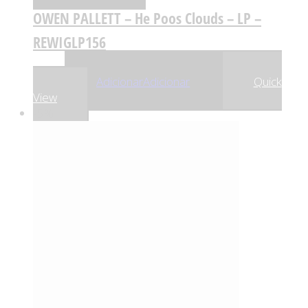
OWEN PALLETT – He Poos Clouds – LP –
REWIGLP156
,92
€
30
Adicionar
Adicionar
Quick
View
-5%