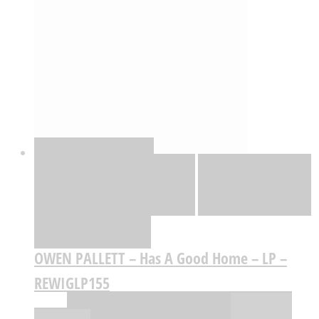
Quick View
Adicionar
Adicionar
Adicionar à lista
de desejos
Comparar
OWEN PALLETT – Has A Good Home – LP –
REWIGLP155