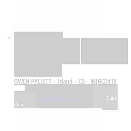
Quick View
Adicionar
Adicionar
Adicionar à lista
de desejos
Comparar
OWEN PALLETT – Island – CD – WIGCD410
,01
€
7
Adicionar
Adicionar
Quick
View