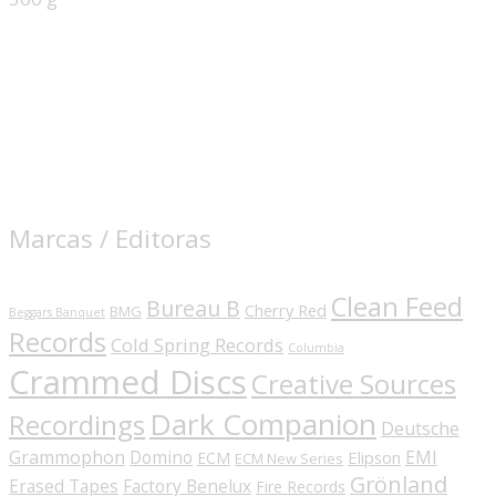
Marcas / Editoras
Clean Feed
Bureau B
Cherry Red
BMG
Beggars Banquet
Records
Cold Spring Records
Columbia
Crammed Discs
Creative Sources
Dark Companion
Recordings
Deutsche
Grammophon
Domino
EMI
Elipson
ECM
ECM New Series
Grönland
Erased Tapes
Factory Benelux
Fire Records