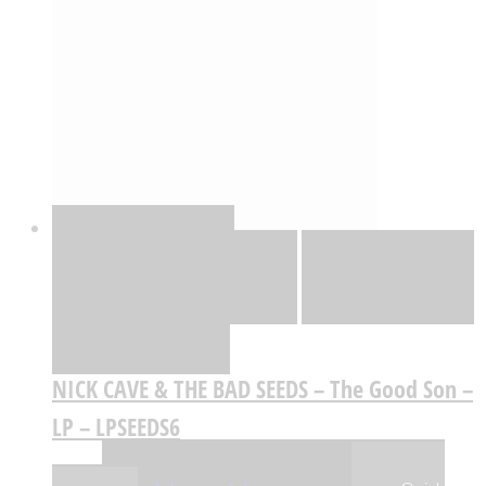
Quick View
Adicionar
Adicionar
Adicionar à lista
de desejos
Comparar
NICK CAVE & THE BAD SEEDS – The Good Son –
LP – LPSEEDS6
,32
€