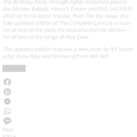
The Birthday Party, through highly acclaimed albums
like Murder Ballads, Henry’s Dream and DIG, LAZARUS,
DIG!!! up to his latest release, Push The Sky Away, this
fully updated edition of The Complete Lyrics is a must
for all fans of the dark, the beautiful and the defiant –
for all fans of the songs of Nick Cave.
This updated edition features a new cover by NY tattoo
artist Duke Riley and foreword from Will Self.
Nick Cave
Facebook
Pinterest
Messenger
WhatsApp
Peso
Message
500 g