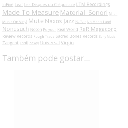
LTM Recordings
InFiné
Les Disques du Crépuscule
Leaf
Made To Measure
Materiali Sonori
Milan
Mute
Naxos Jazz
Naïve
Music On Vinyl
No Man's Land
Nonesuch
ReR Megacorp
Real World
Noton
Polydor
Review Records
Sacred Bones Records
Rough Trade
Sony Music
Universal
Virgin
Tangent
Thrill Jockey
Também pode gostar…