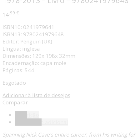
1978-2013 – Livro – 9780241979648
,99
€
14
ISBN10: 0241979641
ISBN13: 9780241979648
Editor: Penguin (UK)
Língua: inglesa
Dimensões: 129x 198x 32mm
Encadernação: capa mole
Páginas: 544
Esgotado
Adicionar à lista de desejos
Comparar
Descrição
Informação adicional
Spanning Nick Cave’s entire career, from his writing for