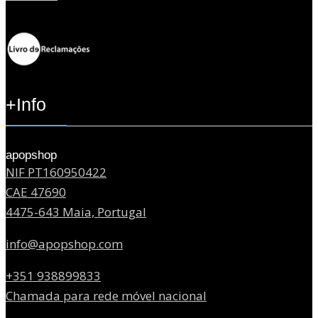
+Info
apopshop
NIF PT160950422
CAE 47690
4475-643 Maia, Portugal
info@apopshop.com
+351 938899833
Chamada para rede móvel nacional