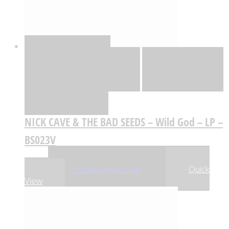
Quick View
Adicionar
Adicionar
Adicionar à lista
de desejos
Comparar
NICK CAVE & THE BAD SEEDS – Wild God – LP –
BS023V
,37
€
39
Adicionar
Adicionar
Quick
View