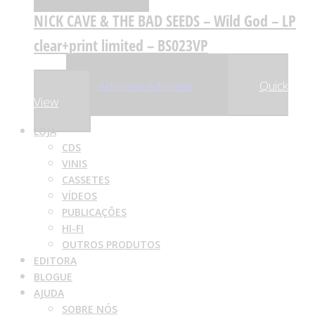
NICK CAVE & THE BAD SEEDS – Wild God – LP
clear+print limited – BS023VP
,35
€
55
Adicionar
Adicionar
Quick
View
LOJA
CDS
VINIS
CASSETES
VÍDEOS
PUBLICAÇÕES
HI-FI
OUTROS PRODUTOS
EDITORA
BLOGUE
AJUDA
SOBRE NÓS