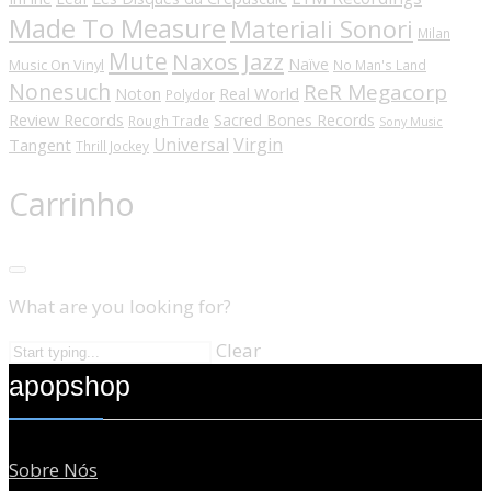
Made To Measure
Materiali Sonori
Milan
Mute
Naxos Jazz
Naïve
Music On Vinyl
No Man's Land
Nonesuch
ReR Megacorp
Real World
Noton
Polydor
Review Records
Sacred Bones Records
Rough Trade
Sony Music
Universal
Virgin
Tangent
Thrill Jockey
Carrinho
What are you looking for?
Clear
apopshop
Sobre Nós