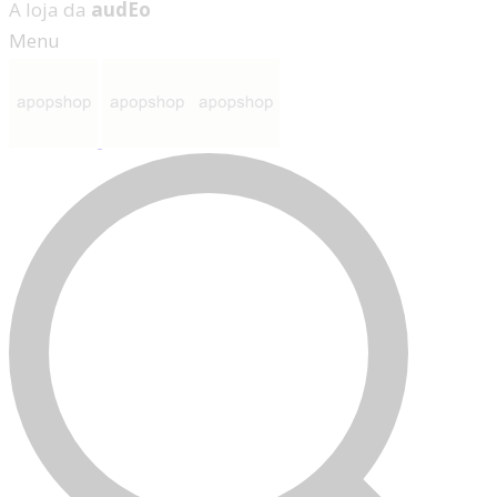
A loja da
audEo
Menu