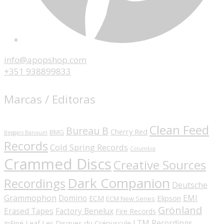
info@apopshop.com
+351 938899833
Marcas / Editoras
Clean Feed
Bureau B
Cherry Red
BMG
Beggars Banquet
Records
Cold Spring Records
Columbia
Crammed Discs
Creative Sources
Dark Companion
Recordings
Deutsche
Grammophon
Domino
EMI
Elipson
ECM
ECM New Series
Grönland
Erased Tapes
Factory Benelux
Fire Records
LTM Recordings
InFiné
Les Disques du Crépuscule
Leaf