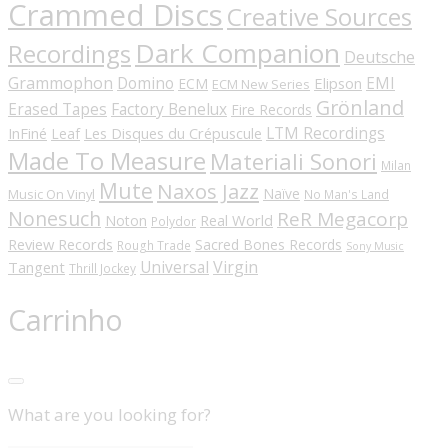
Crammed Discs
Creative Sources
Dark Companion
Recordings
Deutsche
Grammophon
Domino
EMI
Elipson
ECM
ECM New Series
Grönland
Erased Tapes
Factory Benelux
Fire Records
LTM Recordings
InFiné
Les Disques du Crépuscule
Leaf
Made To Measure
Materiali Sonori
Milan
Mute
Naxos Jazz
Naïve
Music On Vinyl
No Man's Land
Nonesuch
ReR Megacorp
Real World
Noton
Polydor
Review Records
Sacred Bones Records
Rough Trade
Sony Music
Universal
Virgin
Tangent
Thrill Jockey
Carrinho
What are you looking for?