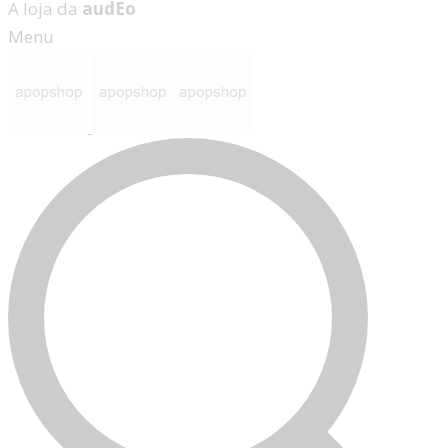
A loja da
audEo
Menu