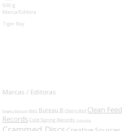
500 g
Marca/Editora
Tiger Bay
Marcas / Editoras
Clean Feed
Bureau B
Cherry Red
BMG
Beggars Banquet
Records
Cold Spring Records
Columbia
Crammed Discs
Creative Sources