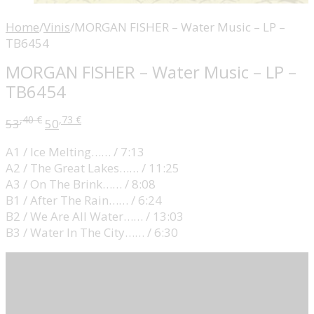
Home
/
Vinis
/
MORGAN FISHER – Water Music – LP –
TB6454
MORGAN FISHER – Water Music – LP –
TB6454
,40
€
,73
€
53
50
A1 / Ice Melting…… / 7:13
A2 / The Great Lakes…… / 11:25
A3 / On The Brink…… / 8:08
B1 / After The Rain…… / 6:24
B2 / We Are All Water…… / 13:03
B3 / Water In The City…… / 6:30