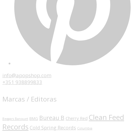
info@apopshop.com
+351 938899833
Marcas / Editoras
Clean Feed
Bureau B
Cherry Red
BMG
Beggars Banquet
Records
Cold Spring Records
Columbia