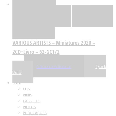
Quick View
Adicionar
Adicionar
Adicionar à lista
de desejos
Comparar
VARIOUS ARTISTS – Miniatures 2020 –
2CD+Livro – 62-GC1/2
,31
€
34
Adicionar
Adicionar
Quick
View
LOJA
CDS
VINIS
CASSETES
VÍDEOS
PUBLICAÇÕES