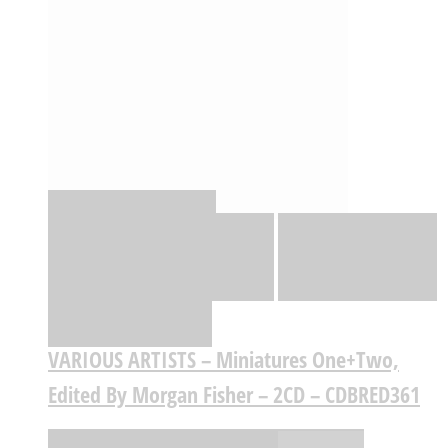
Quick View
Adicionar
Adicionar
Adicionar à lista
de desejos
Comparar
VARIOUS ARTISTS – Miniatures One+Two,
Edited By Morgan Fisher – 2CD – CDBRED361
,59
€
,56
€