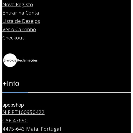
Novo Registo
Entrar na Conta
Lista de Desejos
Ver o Carrinho
Checkout
+Info
apopshop
NIF PT160950422
CAE 47690
4475-643 Maia, Portugal