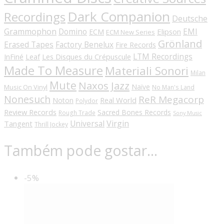
Dark Companion
Recordings
Deutsche
Grammophon
Domino
EMI
Elipson
ECM
ECM New Series
Grönland
Erased Tapes
Factory Benelux
Fire Records
LTM Recordings
InFiné
Les Disques du Crépuscule
Leaf
Made To Measure
Materiali Sonori
Milan
Mute
Naxos Jazz
Naïve
Music On Vinyl
No Man's Land
Nonesuch
ReR Megacorp
Real World
Noton
Polydor
Review Records
Sacred Bones Records
Rough Trade
Sony Music
Universal
Virgin
Tangent
Thrill Jockey
Também pode gostar…
-5%