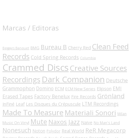
Marcas / Editoras
Clean Feed
Bureau B
Cherry Red
BMG
Beggars Banquet
Records
Cold Spring Records
Columbia
Crammed Discs
Creative Sources
Dark Companion
Recordings
Deutsche
Grammophon
Domino
EMI
Elipson
ECM
ECM New Series
Grönland
Erased Tapes
Factory Benelux
Fire Records
LTM Recordings
InFiné
Les Disques du Crépuscule
Leaf
Made To Measure
Materiali Sonori
Milan
Mute
Naxos Jazz
Naïve
Music On Vinyl
No Man's Land
Nonesuch
ReR Megacorp
Real World
Noton
Polydor