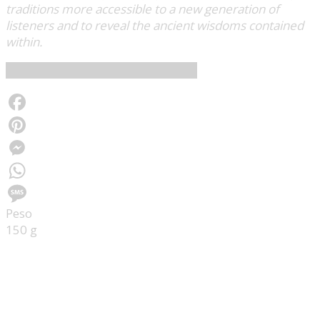
traditions more accessible to a new generation of
listeners and to reveal the ancient wisdoms contained
within.
Smithsonian Folkways Recordings
Facebook
Pinterest
Messenger
WhatsApp
Peso
Message
150 g