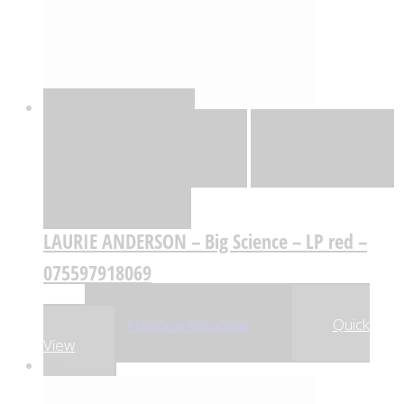
Quick View
Adicionar
Adicionar
Adicionar à lista
de desejos
Comparar
LAURIE ANDERSON – Big Science – LP red –
075597918069
,25
€
38
Adicionar
Adicionar
Quick
View
-5%