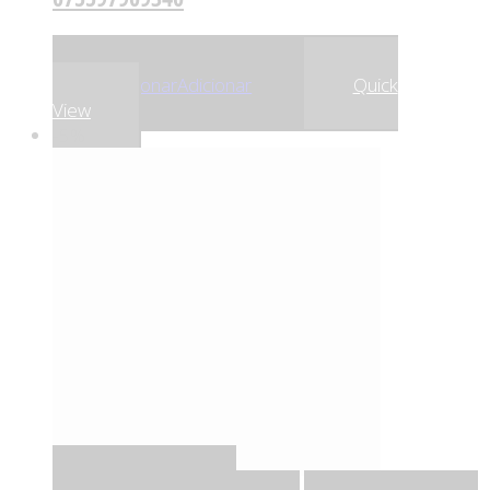
,14
€
,38
€
35
33
Adicionar
Adicionar
Quick
View
-5%