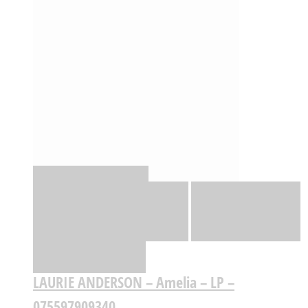
Quick View
Adicionar
Adicionar
Adicionar à lista
de desejos
Comparar
LAURIE ANDERSON – Amelia – LP –
075597909340