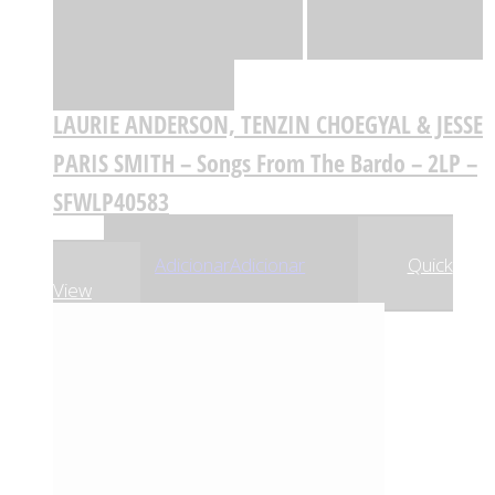
Adicionar
Adicionar
Adicionar à lista
de desejos
Comparar
LAURIE ANDERSON, TENZIN CHOEGYAL & JESSE
PARIS SMITH – Songs From The Bardo – 2LP –
SFWLP40583
,35
€
44
Adicionar
Adicionar
Quick
View