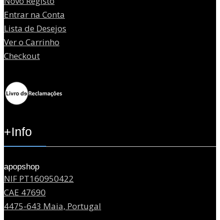
Novo Registo
Entrar na Conta
Lista de Desejos
Ver o Carrinho
Checkout
+Info
apopshop
NIF PT160950422
CAE 47690
4475-643 Maia, Portugal