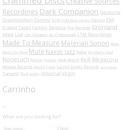
Crammed Discs
Creative Sources
Dark Companion
Recordings
Deutsche
Grammophon
Domino
EMI
Elipson
ECM
ECM New Series
Grönland
Erased Tapes
Factory Benelux
Fire Records
LTM Recordings
InFiné
Les Disques du Crépuscule
Leaf
Made To Measure
Materiali Sonori
Milan
Mute
Naxos Jazz
Naïve
Music On Vinyl
No Man's Land
Nonesuch
ReR Megacorp
Real World
Noton
Polydor
Review Records
Sacred Bones Records
Rough Trade
Sony Music
Universal
Virgin
Tangent
Thrill Jockey
Carrinho
What are you looking for?
Clear