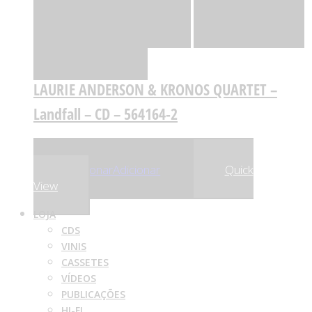
Quick View
Adicionar
Adicionar
Adicionar à lista
de desejos
Comparar
LAURIE ANDERSON & KRONOS QUARTET –
Landfall – CD – 564164-2
,54
€
,01
€
10
10
Adicionar
Adicionar
Quick
View
LOJA
CDS
VINIS
CASSETES
VÍDEOS
PUBLICAÇÕES
HI-FI