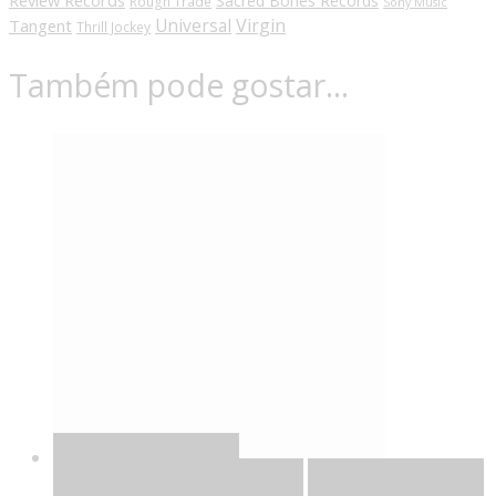
Review Records
Sacred Bones Records
Rough Trade
Sony Music
Universal
Virgin
Tangent
Thrill Jockey
Também pode gostar…
Quick View