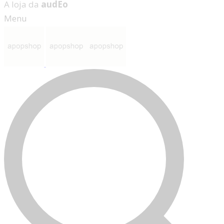
A loja da
audEo
Menu