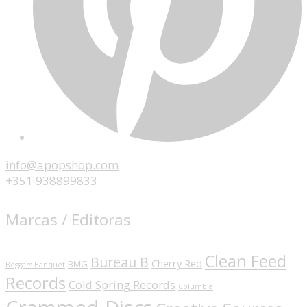
info@apopshop.com
+351 938899833
Marcas / Editoras
Clean Feed
Bureau B
Cherry Red
BMG
Beggars Banquet
Records
Cold Spring Records
Columbia