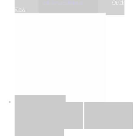
,55
€
17
Adicionar
Adicionar
Quick
View
Quick View
Adicionar
Adicionar
Adicionar à lista
de desejos
Comparar