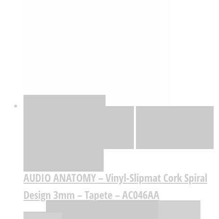
Quick View
Adicionar
Adicionar
Adicionar à lista
de desejos
Comparar
AUDIO ANATOMY – Vinyl-Slipmat Cork Spiral
Design 3mm – Tapete – AC046AA