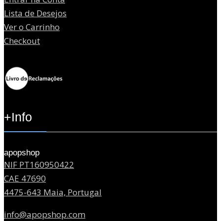
Lista de Desejos
Ver o Carrinho
Checkout
+Info
apopshop
NIF PT160950422
CAE 47690
4475-643 Maia, Portugal
info@apopshop.com