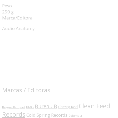
Peso
250 g
Marca/Editora
Audio Anatomy
Marcas / Editoras
Clean Feed
Bureau B
Cherry Red
BMG
Beggars Banquet
Records
Cold Spring Records
Columbia