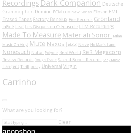
Dark Companion
Recordings
Deutsche
Grammophon
Domino
EMI
Elipson
ECM
ECM New Series
Grönland
Erased Tapes
Factory Benelux
Fire Records
LTM Recordings
InFiné
Les Disques du Crépuscule
Leaf
Made To Measure
Materiali Sonori
Milan
Mute
Naxos Jazz
Naïve
Music On Vinyl
No Man's Land
Nonesuch
ReR Megacorp
Real World
Noton
Polydor
Review Records
Sacred Bones Records
Rough Trade
Sony Music
Universal
Virgin
Tangent
Thrill Jockey
Carrinho
What are you looking for?
Clear
apopshop