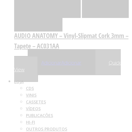
Adicionar
Adicionar
Adicionar à lista
de desejos
Comparar
AUDIO ANATOMY – Vinyl-Slipmat Cork 3mm –
Tapete – AC031AA
,04
€
14
Adicionar
Adicionar
Quick
View
LOJA
CDS
VINIS
CASSETES
VÍDEOS
PUBLICAÇÕES
HI-FI
OUTROS PRODUTOS