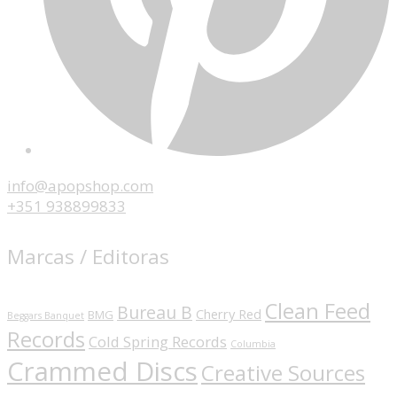
info@apopshop.com
+351 938899833
Marcas / Editoras
Clean Feed
Bureau B
Cherry Red
BMG
Beggars Banquet
Records
Cold Spring Records
Columbia
Crammed Discs
Creative Sources