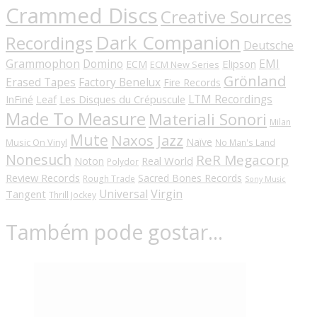
Crammed Discs
Creative Sources
Dark Companion
Recordings
Deutsche
Grammophon
Domino
EMI
Elipson
ECM
ECM New Series
Grönland
Erased Tapes
Factory Benelux
Fire Records
LTM Recordings
InFiné
Les Disques du Crépuscule
Leaf
Made To Measure
Materiali Sonori
Milan
Mute
Naxos Jazz
Naïve
Music On Vinyl
No Man's Land
Nonesuch
ReR Megacorp
Real World
Noton
Polydor
Review Records
Sacred Bones Records
Rough Trade
Sony Music
Universal
Virgin
Tangent
Thrill Jockey
Também pode gostar…