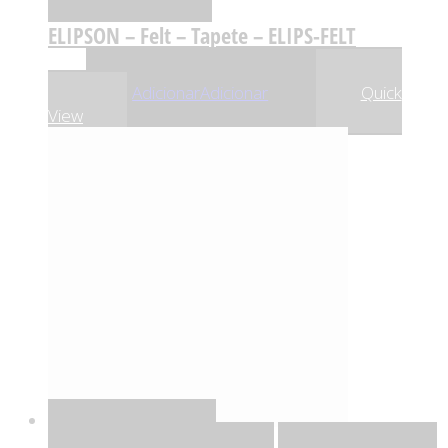
ELIPSON – Felt – Tapete – ELIPS-FELT
,90
€
9
Adicionar
Adicionar
Quick
View
Quick View