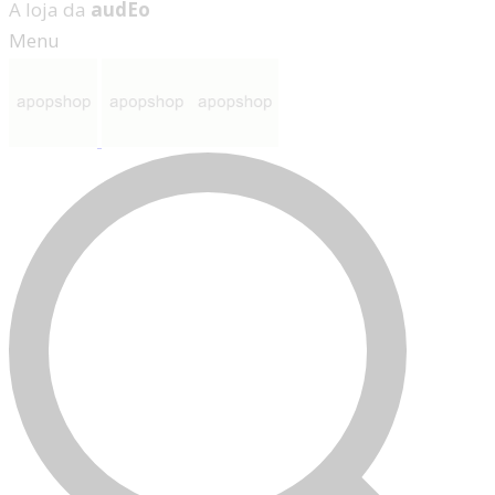
A loja da
audEo
Menu