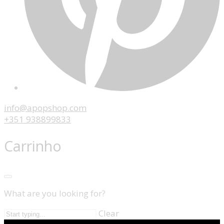
info@apopshop.com
+351 938899833
Carrinho
What are you looking for?
Clear