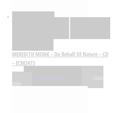
Quick View
Adicionar
Adicionar
Adicionar à lista
de desejos
Comparar
MEREDITH MONK – On Behalf Of Nature – CD
– ECM2473
,02
€
24
Adicionar
Adicionar
Quick
View