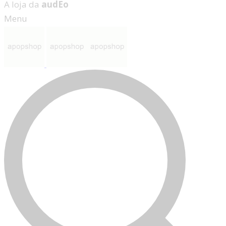
A loja da
audEo
Menu