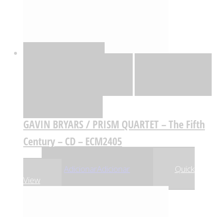
Quick View
Adicionar
Adicionar
Adicionar à lista
de desejos
Comparar
GAVIN BRYARS / PRISM QUARTET – The Fifth
Century – CD – ECM2405
,01
€
7
Adicionar
Adicionar
Quick
View