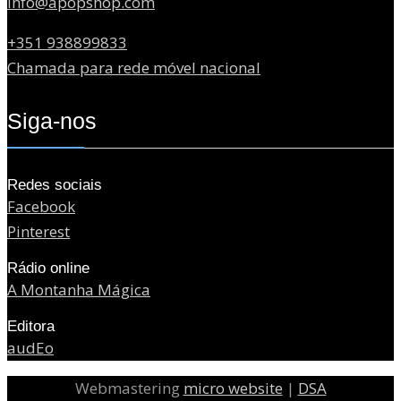
info@apopshop.com
+351 938899833
Chamada para rede móvel nacional
Siga-nos
Redes sociais
Facebook
Pinterest
Rádio online
A Montanha Mágica
Editora
audEo
Webmastering
micro website
|
DSA