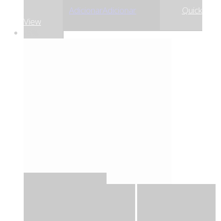
,65
€
23
Adicionar
Adicionar
Quick
View
-5%
Quick View
Adicionar
Adicionar
Adicionar à lista
de desejos