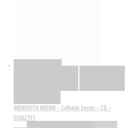
Quick View
Adicionar
Adicionar
Adicionar à lista
de desejos
Comparar
MEREDITH MONK – Cellular Songs – CD –
ECM2751