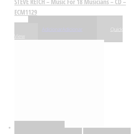
STEVE REICH – Music For 18 Musicians – CD –
ECM1129
,88
€
23
Adicionar
Adicionar
Quick
View