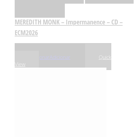
Comparar
MEREDITH MONK – Impermanence – CD –
ECM2026
,90
€
,96
€
18
17
Adicionar
Adicionar
Quick
View