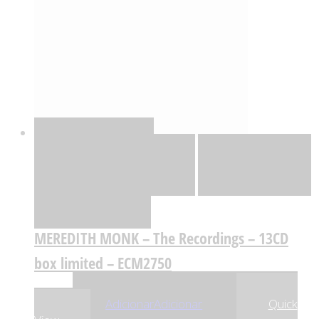
Quick View
Adicionar
Adicionar
Adicionar à lista
de desejos
Comparar
MEREDITH MONK – The Recordings – 13CD
box limited – ECM2750
,86
€
235
Adicionar
Adicionar
Quick