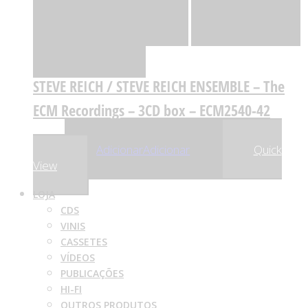
Quick View
Adicionar
Adicionar
Adicionar à lista
de desejos
Comparar
STEVE REICH / STEVE REICH ENSEMBLE – The
ECM Recordings – 3CD box – ECM2540-42
,50
€
32
Adicionar
Adicionar
Quick
View
LOJA
CDS
VINIS
CASSETES
VÍDEOS
PUBLICAÇÕES
HI-FI
OUTROS PRODUTOS