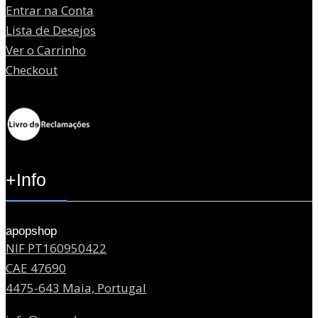
Entrar na Conta
Lista de Desejos
Ver o Carrinho
Checkout
+Info
apopshop
NIF PT160950422
CAE 47690
4475-643 Maia, Portugal