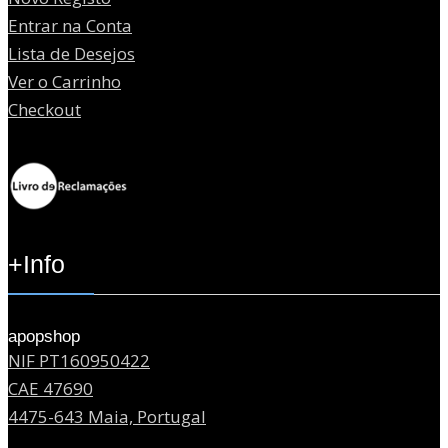
Entrar na Conta
Lista de Desejos
Ver o Carrinho
Checkout
+Info
apopshop
NIF PT160950422
CAE 47690
4475-643 Maia, Portugal