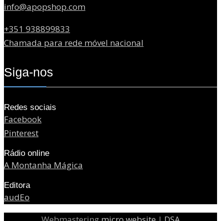
info@apopshop.com
+351 938899833
Chamada para rede móvel nacional
Siga-nos
Redes sociais
Facebook
Pinterest
Rádio online
A Montanha Mágica
Editora
audEo
Webmastering
micro website
|
DSA