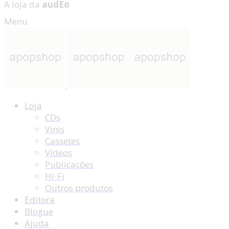
A loja da
audEo
Menu
Loja
CDs
Vinis
Cassetes
Vídeos
Publicações
Hi-Fi
Outros produtos
Editora
Blogue
Ajuda