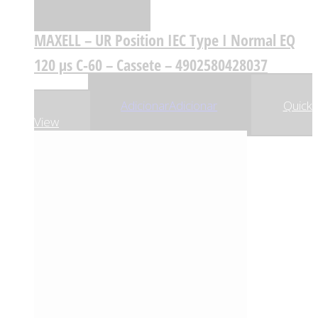
Comparar
MAXELL – UR Position IEC Type I Normal EQ
120 µs C-60 – Cassete – 4902580428037
,00
€
,70
€
6
5
Adicionar
Adicionar
Quick
View