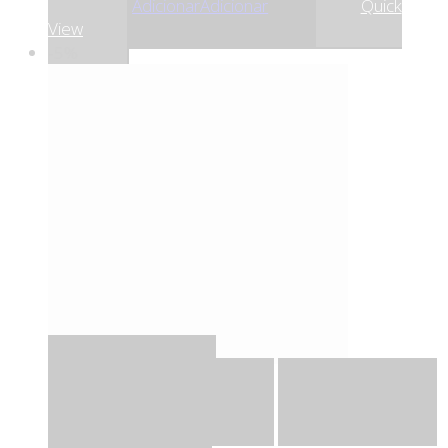
,68
€
7
Adicionar
Adicionar
Quick
View
-5%
Quick View
Adicionar
Adicionar
Adicionar à lista
de desejos