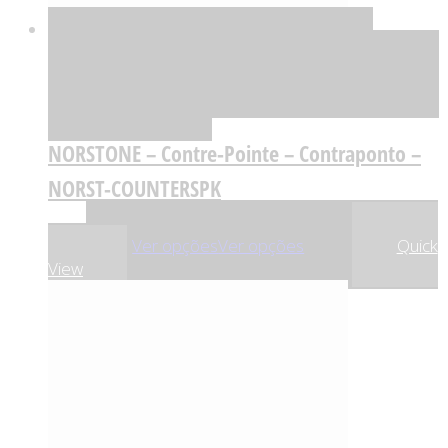
Quick View
Ver opções
Ver
opções
Adicionar à lista de desejos
Comparar
NORSTONE – Contre-Pointe – Contraponto –
NORST-COUNTERSPK
,99
€
2
Ver opções
Ver opções
Quick
View