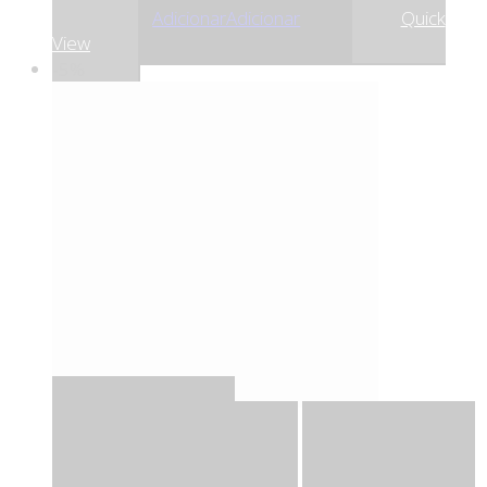
,00
€
29
Adicionar
Adicionar
Quick
View
-5%
Quick View
Adicionar
Adicionar
Adicionar à lista
de desejos