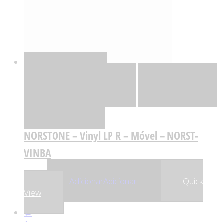
Quick View
Adicionar
Adicionar
Adicionar à lista
de desejos
Comparar
NORSTONE – Vinyl LP R – Móvel – NORST-
VINBA
,90
€
69
Adicionar
Adicionar
Quick
View
←