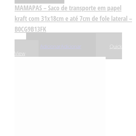
MAMAPAS – Saco de transporte em papel
kraft com 31x18cm e até 7cm de fole lateral –
B0CG9B13FK
,13
€
0
Adicionar
Adicionar
Quick
View