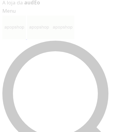
A loja da
audEo
Menu