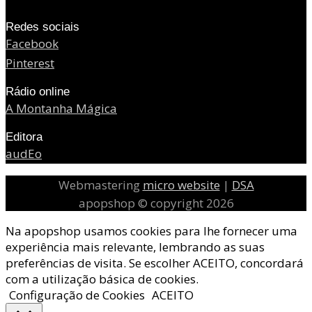
Redes sociais
Facebook
Pinterest
Rádio online
A Montanha Mágica
Editora
audEo
Webmastering
micro website
|
DSA
apopshop © copyright 2026
Na apopshop usamos cookies para lhe fornecer uma
experiência mais relevante, lembrando as suas
preferências de visita. Se escolher ACEITO, concordará
com a utilização básica de cookies.
Configuração de Cookies
ACEITO