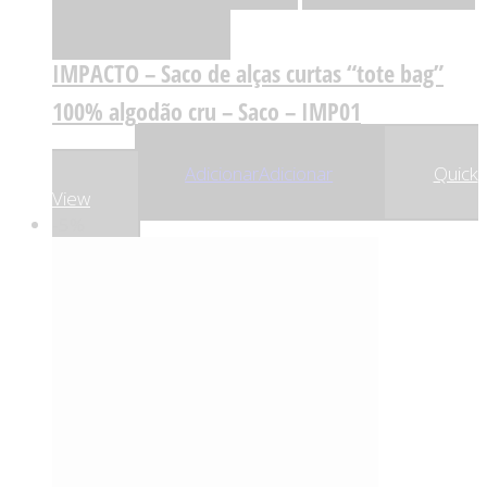
Comparar
IMPACTO – Saco de alças curtas “tote bag”
100% algodão cru – Saco – IMP01
,00
€
,75
€
5
4
Adicionar
Adicionar
Quick
View
-5%