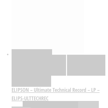
Quick View
Adicionar
Adicionar
Adicionar à lista
de desejos
Comparar
ELIPSON – Ultimate Technical Record – LP –
ELIPS-ULTTECHREC