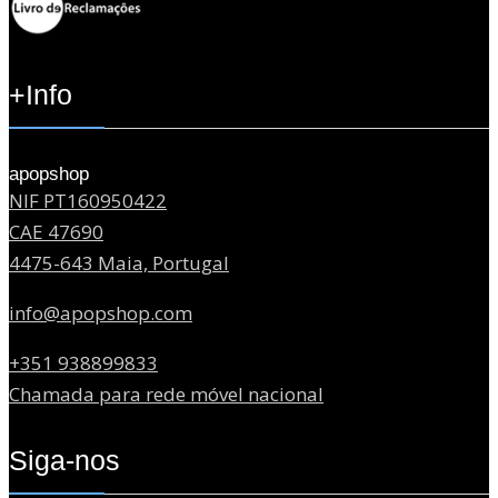
+Info
apopshop
NIF PT160950422
CAE 47690
4475-643 Maia, Portugal
info@apopshop.com
+351 938899833
Chamada para rede móvel nacional
Siga-nos