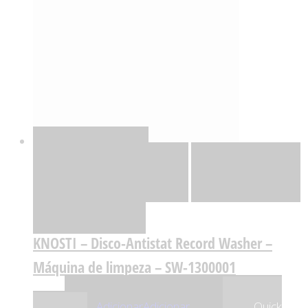
Quick View
Adicionar
Adicionar
Adicionar à lista
de desejos
Comparar
KNOSTI – Disco-Antistat Record Washer –
Máquina de limpeza – SW-1300001
,05
€
81
Adicionar
Adicionar
Quick