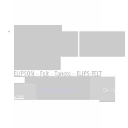
Quick View
Adicionar
Adicionar
Adicionar à lista
de desejos
Comparar
ELIPSON – Felt – Tapete – ELIPS-FELT
,90
€
9
Adicionar
Adicionar
Quick
View