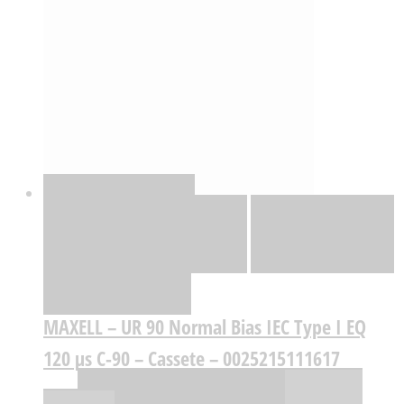
Quick View
Adicionar
Adicionar
Adicionar à lista
de desejos
Comparar
MAXELL – UR 90 Normal Bias IEC Type I EQ
120 µs C-90 – Cassete – 0025215111617