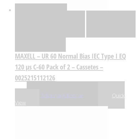
Quick View
Adicionar
Adicionar
Adicionar à lista
de desejos
Comparar
MAXELL – UR 60 Normal Bias IEC Type I EQ
120 µs C-60 Pack of 2 – Cassetes –
0025215112126
,51
€
9
Adicionar
Adicionar
Quick
View