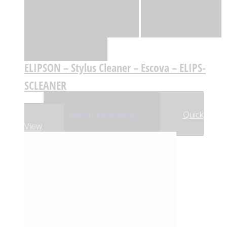
Quick View
Adicionar
Adicionar
Adicionar à lista
de desejos
Comparar
ELIPSON – Stylus Cleaner – Escova – ELIPS-
SCLEANER
,90
€
9
Adicionar
Adicionar
Quick
View