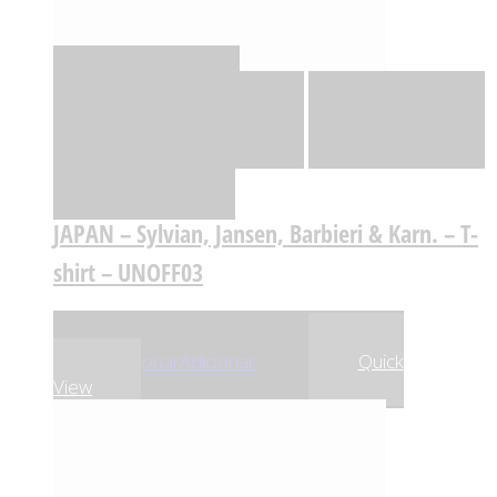
Quick View
Adicionar
Adicionar
Adicionar à lista
de desejos
Comparar
JAPAN – Sylvian, Jansen, Barbieri & Karn. – T-
shirt – UNOFF03
,00
€
,75
€
25
23
Adicionar
Adicionar
Quick
View