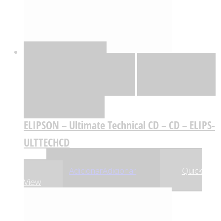
Quick View
Adicionar
Adicionar
Adicionar à lista
de desejos
Comparar
ELIPSON – Ultimate Technical CD – CD – ELIPS-
ULTTECHCD
,00
€
19
Adicionar
Adicionar
Quick
View