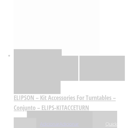
Quick View
Adicionar
Adicionar
Adicionar à lista
de desejos
Comparar
ELIPSON – Kit Accessories For Turntables –
Conjunto – ELIPS-KITACCETURN
,00
€
59
Adicionar
Adicionar
Quick